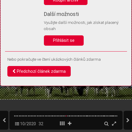
Díky němu příště poznáme, že se jedná o stejné zařízení, a
budeme tak moci přesněji vyhodnotit návštěvnost.
Identifikátor je zcela anonymní.
Další možnosti
Využijte další možnosti, jak získat placený
Vaše souhlasy a odmítnutí si ukládáme do vašeho zařízení, abychom se
obsah
vás už příště znovu neptali. Můžete je kdykoli později upravit ve Správě
cookies
Přihlásit se
Souhlasím
Odmítám
Nebo pokračujte ve čtení ukázkových článků zdarma
Předchozí článek zdarma
10/2020
32