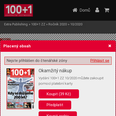
Domů
Extra Publishing
»
100+1 ZZ
»
Ročník 2020
»
10/2020
Placený obsah
Nejste přihlášen do čtenářské zóny
Přihlásit se
Žádost o souhlas s ukládáním volitelných informací
Okamžitý nákup
Vydání 100+1 ZZ 10/2020 můžete zakoupit
pomocí platební karty
Koupit (39 Kč)
Pro základní fungování webu nepotřebujeme ukládat žádné informace
(tzv. cookies apod.). Rádi bychom vás ale požádali o souhlas s
uložením volitelných informací:
Předplatit
Anonymní unikátní ID
Koupit archiv