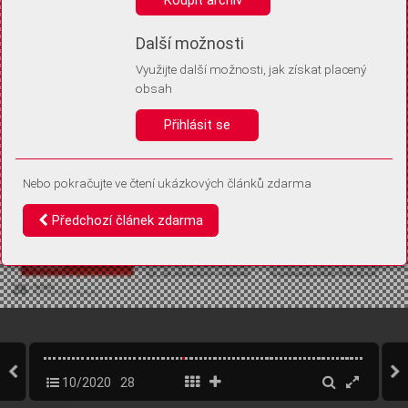
Díky němu příště poznáme, že se jedná o stejné zařízení, a
budeme tak moci přesněji vyhodnotit návštěvnost.
Identifikátor je zcela anonymní.
Další možnosti
Využijte další možnosti, jak získat placený
Vaše souhlasy a odmítnutí si ukládáme do vašeho zařízení, abychom se
obsah
vás už příště znovu neptali. Můžete je kdykoli později upravit ve Správě
cookies
Přihlásit se
Souhlasím
Odmítám
Nebo pokračujte ve čtení ukázkových článků zdarma
Předchozí článek zdarma
10/2020
28