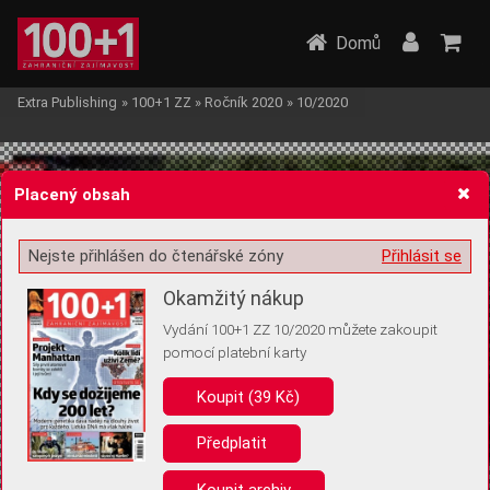
Domů
Extra Publishing
»
100+1 ZZ
»
Ročník 2020
»
10/2020
Placený obsah
Nejste přihlášen do čtenářské zóny
Přihlásit se
Žádost o souhlas s ukládáním volitelných informací
Okamžitý nákup
Vydání 100+1 ZZ 10/2020 můžete zakoupit
pomocí platební karty
Koupit (39 Kč)
Pro základní fungování webu nepotřebujeme ukládat žádné informace
(tzv. cookies apod.). Rádi bychom vás ale požádali o souhlas s
uložením volitelných informací:
Předplatit
Anonymní unikátní ID
Koupit archiv