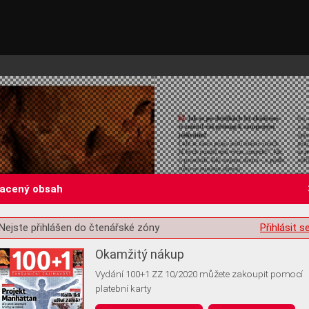
lacený obsah
Nejste přihlášen do čtenářské zóny
Přihlásit s
st o souhlas s ukládáním volitelných informací
Okamžitý nákup
Vydání 100+1 ZZ 10/2020 můžete zakoupit pomocí
platební karty