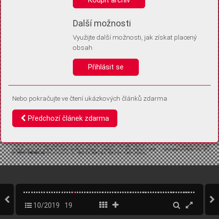
Díky němu příště poznáme, že se jedná o stejné zařízení, a
budeme tak moci přesněji vyhodnotit návštěvnost.
Identifikátor je zcela anonymní.
Další možnosti
Využijte další možnosti, jak získat placený
Vaše souhlasy a odmítnutí si ukládáme do vašeho zařízení, abychom se
obsah
vás už příště znovu neptali. Můžete je kdykoli později upravit ve Správě
cookies
Přihlásit se
Souhlasím
Odmítám
Nebo pokračujte ve čtení ukázkových článků zdarma
Předchozí článek zdarma
10/2019
19