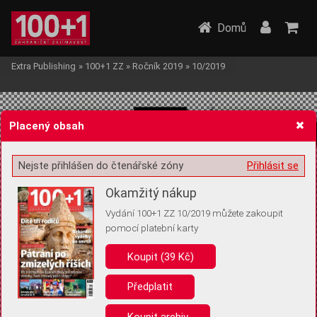
Domů
Extra Publishing
»
100+1 ZZ
»
Ročník 2019
»
10/2019
Placený obsah
Nejste přihlášen do čtenářské zóny
Přihlásit se
Žádost o souhlas s ukládáním volitelných informací
Okamžitý nákup
Vydání 100+1 ZZ 10/2019 můžete zakoupit
pomocí platební karty
Koupit (39 Kč)
Pro základní fungování webu nepotřebujeme ukládat žádné informace
(tzv. cookies apod.). Rádi bychom vás ale požádali o souhlas s
uložením volitelných informací:
Předplatit
Anonymní unikátní ID
Koupit archiv