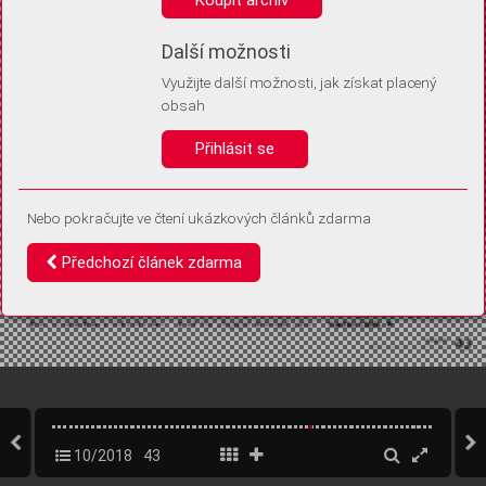
Díky němu příště poznáme, že se jedná o stejné zařízení, a
budeme tak moci přesněji vyhodnotit návštěvnost.
Identifikátor je zcela anonymní.
Další možnosti
Využijte další možnosti, jak získat placený
Vaše souhlasy a odmítnutí si ukládáme do vašeho zařízení, abychom se
obsah
vás už příště znovu neptali. Můžete je kdykoli později upravit ve Správě
cookies
Přihlásit se
Souhlasím
Odmítám
Nebo pokračujte ve čtení ukázkových článků zdarma
Předchozí článek zdarma
10/2018
43