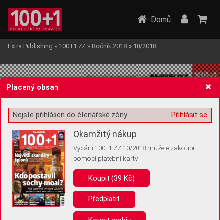
Domů
Extra Publishing
»
100+1 ZZ
»
Ročník 2018
»
10/2018
Placený obsah
Nejste přihlášen do čtenářské zóny
Přihlásit se
Žádost o souhlas s ukládáním volitelných informací
Okamžitý nákup
Vydání 100+1 ZZ 10/2018 můžete zakoupit
pomocí platební karty
Koupit (39 Kč)
Pro základní fungování webu nepotřebujeme ukládat žádné informace
(tzv. cookies apod.). Rádi bychom vás ale požádali o souhlas s
uložením volitelných informací:
Předplatit
Anonymní unikátní ID
Koupit archiv