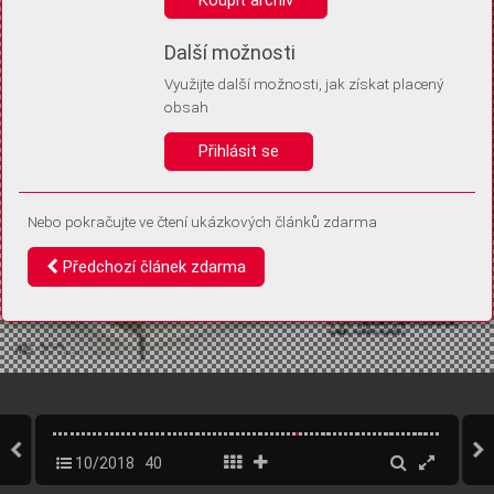
Díky němu příště poznáme, že se jedná o stejné zařízení, a
budeme tak moci přesněji vyhodnotit návštěvnost.
Identifikátor je zcela anonymní.
Další možnosti
Využijte další možnosti, jak získat placený
Vaše souhlasy a odmítnutí si ukládáme do vašeho zařízení, abychom se
obsah
vás už příště znovu neptali. Můžete je kdykoli později upravit ve Správě
cookies
Přihlásit se
Souhlasím
Odmítám
Nebo pokračujte ve čtení ukázkových článků zdarma
Předchozí článek zdarma
10/2018
40