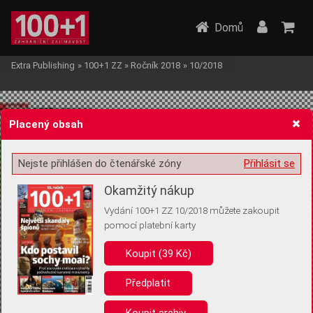
Domů
Extra Publishing
»
100+1 ZZ
»
Ročník 2018
»
10/2018
Placený obsah
Nejste přihlášen do čtenářské zóny
Přihlásit se
Žádost o souhlas s ukládáním volitelných informací
Okamžitý nákup
Vydání 100+1 ZZ 10/2018 můžete zakoupit
pomocí platební karty
Koupit (39 Kč)
Pro základní fungování webu nepotřebujeme ukládat žádné informace
(tzv. cookies apod.). Rádi bychom vás ale požádali o souhlas s
uložením volitelných informací:
Předplatit
Anonymní unikátní ID
Koupit archiv