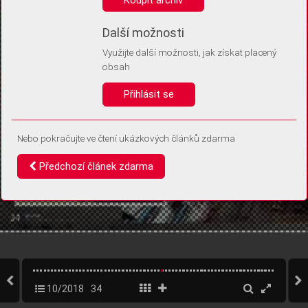
Díky němu příště poznáme, že se jedná o stejné zařízení, a
budeme tak moci přesněji vyhodnotit návštěvnost.
Identifikátor je zcela anonymní.
Další možnosti
Využijte další možnosti, jak získat placený
Vaše souhlasy a odmítnutí si ukládáme do vašeho zařízení, abychom se
obsah
vás už příště znovu neptali. Můžete je kdykoli později upravit ve Správě
cookies
Přihlásit se
Souhlasím
Odmítám
Nebo pokračujte ve čtení ukázkových článků zdarma
Předchozí článek zdarma
10/2018
34