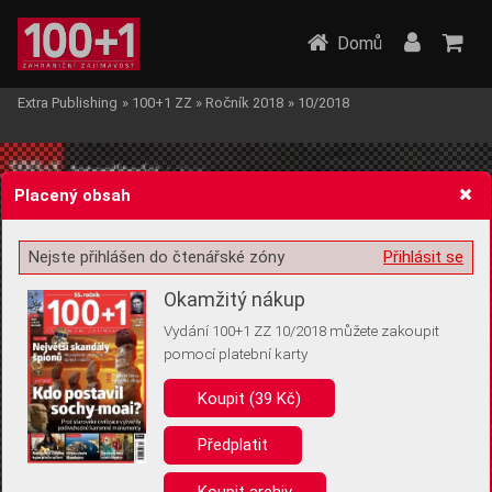
Domů
Extra Publishing
»
100+1 ZZ
»
Ročník 2018
»
10/2018
Placený obsah
Nejste přihlášen do čtenářské zóny
Přihlásit se
Žádost o souhlas s ukládáním volitelných informací
Okamžitý nákup
Vydání 100+1 ZZ 10/2018 můžete zakoupit
pomocí platební karty
Koupit (39 Kč)
Pro základní fungování webu nepotřebujeme ukládat žádné informace
(tzv. cookies apod.). Rádi bychom vás ale požádali o souhlas s
uložením volitelných informací:
Předplatit
Anonymní unikátní ID
Koupit archiv