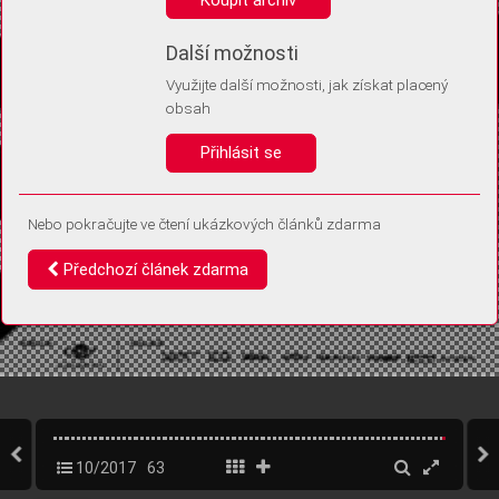
Díky němu příště poznáme, že se jedná o stejné zařízení, a
budeme tak moci přesněji vyhodnotit návštěvnost.
Identifikátor je zcela anonymní.
Další možnosti
Využijte další možnosti, jak získat placený
Vaše souhlasy a odmítnutí si ukládáme do vašeho zařízení, abychom se
obsah
vás už příště znovu neptali. Můžete je kdykoli později upravit ve Správě
cookies
Přihlásit se
Souhlasím
Odmítám
Nebo pokračujte ve čtení ukázkových článků zdarma
Předchozí článek zdarma
10/2017
63