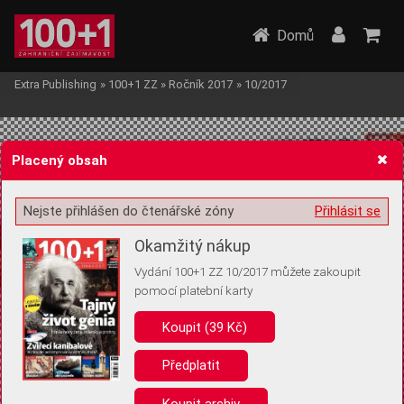
Domů
Extra Publishing
»
100+1 ZZ
»
Ročník 2017
»
10/2017
Placený obsah
Nejste přihlášen do čtenářské zóny
Přihlásit se
Žádost o souhlas s ukládáním volitelných informací
Okamžitý nákup
Vydání 100+1 ZZ 10/2017 můžete zakoupit
pomocí platební karty
Koupit (39 Kč)
Pro základní fungování webu nepotřebujeme ukládat žádné informace
(tzv. cookies apod.). Rádi bychom vás ale požádali o souhlas s
uložením volitelných informací:
Předplatit
Anonymní unikátní ID
Koupit archiv