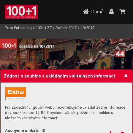
Domů
Extra Publishing
»
100+1 ZZ
»
Ročník 2017
»
10/2017
Žádost o souhlas s ukládáním volitelných informací
Pro základní fungování webu nepotřebujeme ukládat žádné informace
(tzv. cookies apod.). Rádi bychom vás ale požádali o souhlas s
uložením volitelných informací:
Anonymní unikátní ID