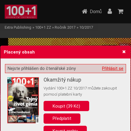
Domů
Extra Publishing
»
100+1 ZZ
»
Ročník 2017
»
10/2017
Placený obsah
Nejste přihlášen do čtenářské zóny
Přihlásit se
Žádost o souhlas s ukládáním volitelných informací
Okamžitý nákup
Vydání 100+1 ZZ 10/2017 můžete zakoupit
pomocí platební karty
Koupit (39 Kč)
Pro základní fungování webu nepotřebujeme ukládat žádné informace
(tzv. cookies apod.). Rádi bychom vás ale požádali o souhlas s
uložením volitelných informací:
Předplatit
Anonymní unikátní ID
Koupit archiv