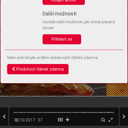
Díky němu příště poznáme, že se jedná o stejné zařízení, a
budeme tak moci přesněji vyhodnotit návštěvnost.
Identifikátor je zcela anonymní.
Další možnosti
Využijte další možnosti, jak získat placený
Vaše souhlasy a odmítnutí si ukládáme do vašeho zařízení, abychom se
obsah
vás už příště znovu neptali. Můžete je kdykoli později upravit ve Správě
cookies
Přihlásit se
Souhlasím
Odmítám
Nebo pokračujte ve čtení ukázkových článků zdarma
Předchozí článek zdarma
10/2017
37