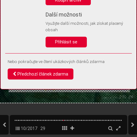
Díky němu příště poznáme, že se jedná o stejné zařízení, a
budeme tak moci přesněji vyhodnotit návštěvnost.
Identifikátor je zcela anonymní.
Další možnosti
Využijte další možnosti, jak získat placený
Vaše souhlasy a odmítnutí si ukládáme do vašeho zařízení, abychom se
obsah
vás už příště znovu neptali. Můžete je kdykoli později upravit ve Správě
cookies
Přihlásit se
Souhlasím
Odmítám
Nebo pokračujte ve čtení ukázkových článků zdarma
Předchozí článek zdarma
10/2017
29