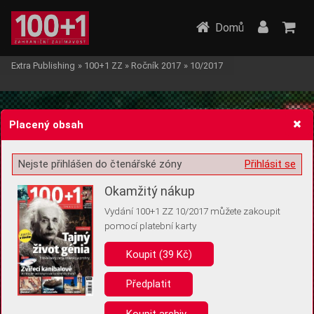
Domů
Extra Publishing
»
100+1 ZZ
»
Ročník 2017
»
10/2017
Placený obsah
Nejste přihlášen do čtenářské zóny
Přihlásit se
Žádost o souhlas s ukládáním volitelných informací
Okamžitý nákup
Vydání 100+1 ZZ 10/2017 můžete zakoupit
pomocí platební karty
Koupit (39 Kč)
Pro základní fungování webu nepotřebujeme ukládat žádné informace
(tzv. cookies apod.). Rádi bychom vás ale požádali o souhlas s
uložením volitelných informací:
Předplatit
Anonymní unikátní ID
Koupit archiv