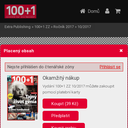
Domů
Extra Publishing
»
100+1 ZZ
»
Ročník 2017
»
10/2017
Placený obsah
Nejste přihlášen do čtenářské zóny
Přihlásit se
Žádost o souhlas s ukládáním volitelných informací
Okamžitý nákup
Vydání 100+1 ZZ 10/2017 můžete zakoupit
pomocí platební karty
Koupit (39 Kč)
Pro základní fungování webu nepotřebujeme ukládat žádné informace
(tzv. cookies apod.). Rádi bychom vás ale požádali o souhlas s
uložením volitelných informací:
Předplatit
Anonymní unikátní ID
Koupit archiv