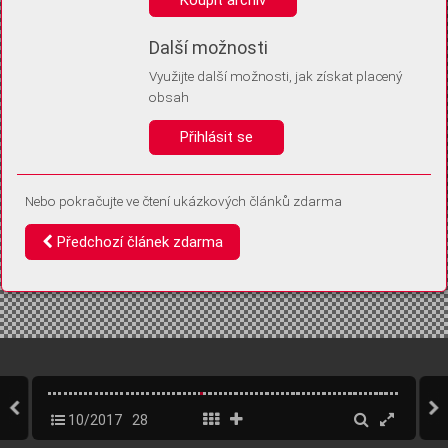
Díky němu příště poznáme, že se jedná o stejné zařízení, a
budeme tak moci přesněji vyhodnotit návštěvnost.
Identifikátor je zcela anonymní.
Další možnosti
Využijte další možnosti, jak získat placený
Vaše souhlasy a odmítnutí si ukládáme do vašeho zařízení, abychom se
obsah
vás už příště znovu neptali. Můžete je kdykoli později upravit ve Správě
cookies
Přihlásit se
Souhlasím
Odmítám
Nebo pokračujte ve čtení ukázkových článků zdarma
Předchozí článek zdarma
10/2017
28