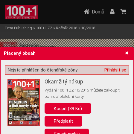
Domů
Extra Publishing
»
100+1 ZZ
»
Ročník 2016
»
10/2016
Placený obsah
Nejste přihlášen do čtenářské zóny
Přihlásit se
Žádost o souhlas s ukládáním volitelných informací
Okamžitý nákup
Vydání 100+1 ZZ 10/2016 můžete zakoupit
pomocí platební karty
Koupit (39 Kč)
Pro základní fungování webu nepotřebujeme ukládat žádné informace
(tzv. cookies apod.). Rádi bychom vás ale požádali o souhlas s
uložením volitelných informací:
Předplatit
Anonymní unikátní ID
Koupit archiv