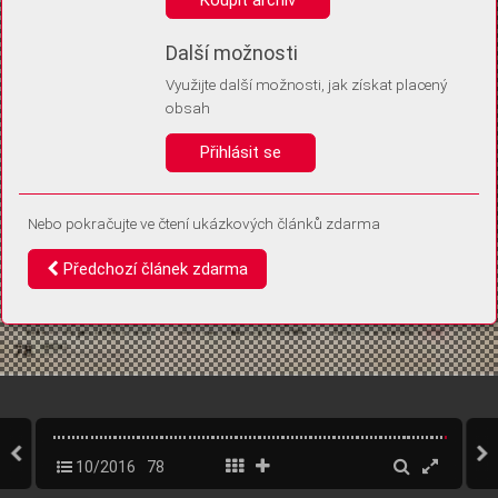
Díky němu příště poznáme, že se jedná o stejné zařízení, a
budeme tak moci přesněji vyhodnotit návštěvnost.
Identifikátor je zcela anonymní.
Další možnosti
Využijte další možnosti, jak získat placený
Vaše souhlasy a odmítnutí si ukládáme do vašeho zařízení, abychom se
obsah
vás už příště znovu neptali. Můžete je kdykoli později upravit ve Správě
cookies
Přihlásit se
Souhlasím
Odmítám
Nebo pokračujte ve čtení ukázkových článků zdarma
Předchozí článek zdarma
10/2016
78