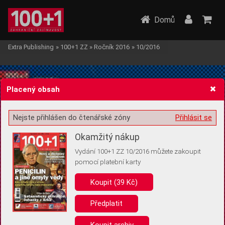
Domů
Extra Publishing
»
100+1 ZZ
»
Ročník 2016
»
10/2016
Placený obsah
Nejste přihlášen do čtenářské zóny
Přihlásit se
Žádost o souhlas s ukládáním volitelných informací
Okamžitý nákup
Vydání 100+1 ZZ 10/2016 můžete zakoupit
pomocí platební karty
Koupit (39 Kč)
Pro základní fungování webu nepotřebujeme ukládat žádné informace
(tzv. cookies apod.). Rádi bychom vás ale požádali o souhlas s
uložením volitelných informací:
Předplatit
Anonymní unikátní ID
Koupit archiv