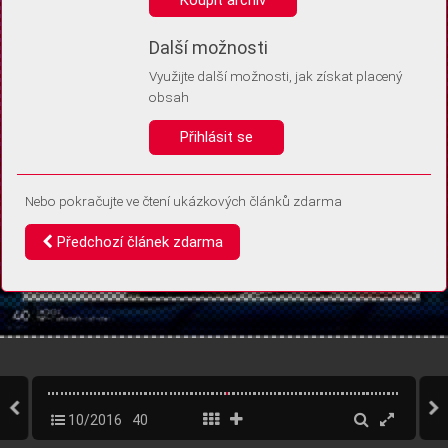
Díky němu příště poznáme, že se jedná o stejné zařízení, a
budeme tak moci přesněji vyhodnotit návštěvnost.
Identifikátor je zcela anonymní.
Další možnosti
Využijte další možnosti, jak získat placený
Vaše souhlasy a odmítnutí si ukládáme do vašeho zařízení, abychom se
obsah
vás už příště znovu neptali. Můžete je kdykoli později upravit ve Správě
cookies
Přihlásit se
Souhlasím
Odmítám
Nebo pokračujte ve čtení ukázkových článků zdarma
Předchozí článek zdarma
10/2016
40