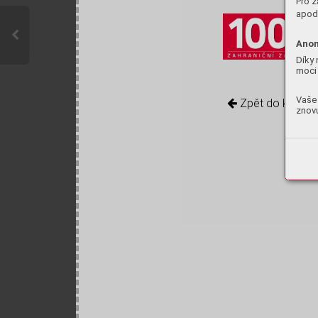
Pro z
apod.
Anon
Díky 
moci 
Vaše 
Zpět do knihov
znovu