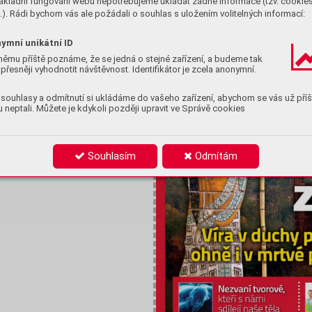
ákladní fungování webu nepotřebujeme ukládat žádné informace (tzv. cookie
). Rádi bychom vás ale požádali o souhlas s uložením volitelných informací:
ymní unikátní ID
němu příště poznáme, že se jedná o stejné zařízení, a budeme tak
přesněji vyhodnotit návštěvnost. Identifikátor je zcela anonymní.
souhlasy a odmítnutí si ukládáme do vašeho zařízení, abychom se vás už příš
ny
 neptali. Můžete je kdykoli později upravit ve Správě cookies
Souhlasím
Odmítám