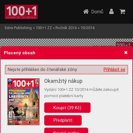
Domů
Extra Publishing
»
100+1 ZZ
»
Ročník 2014
»
10/2014
Placený obsah
Nejste přihlášen do čtenářské zóny
Přihlásit se
Žádost o souhlas s ukládáním volitelných informací
Okamžitý nákup
Vydání 100+1 ZZ 10/2014 můžete zakoupit
pomocí platební karty
Koupit (39 Kč)
Pro základní fungování webu nepotřebujeme ukládat žádné informace
(tzv. cookies apod.). Rádi bychom vás ale požádali o souhlas s
uložením volitelných informací:
Předplatit
Anonymní unikátní ID
Koupit archiv