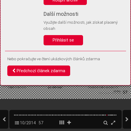
Díky němu příště poznáme, že se jedná o stejné zařízení, a
budeme tak moci přesněji vyhodnotit návštěvnost.
Identifikátor je zcela anonymní.
Další možnosti
Využijte další možnosti, jak získat placený
Vaše souhlasy a odmítnutí si ukládáme do vašeho zařízení, abychom se
obsah
vás už příště znovu neptali. Můžete je kdykoli později upravit ve Správě
cookies
Přihlásit se
Souhlasím
Odmítám
Nebo pokračujte ve čtení ukázkových článků zdarma
Předchozí článek zdarma
10/2014
57