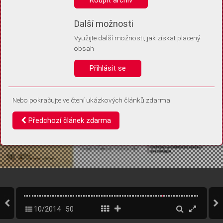
Díky němu příště poznáme, že se jedná o stejné zařízení, a
budeme tak moci přesněji vyhodnotit návštěvnost.
Identifikátor je zcela anonymní.
Další možnosti
Využijte další možnosti, jak získat placený
Vaše souhlasy a odmítnutí si ukládáme do vašeho zařízení, abychom se
obsah
vás už příště znovu neptali. Můžete je kdykoli později upravit ve Správě
cookies
Přihlásit se
Souhlasím
Odmítám
Nebo pokračujte ve čtení ukázkových článků zdarma
Předchozí článek zdarma
10/2014
50