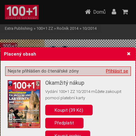
Domů
Extra Publishing
»
100+1 ZZ
»
Ročník 2014
»
10/2014
Placený obsah
Nejste přihlášen do čtenářské zóny
Přihlásit se
Žádost o souhlas s ukládáním volitelných informací
Okamžitý nákup
Vydání 100+1 ZZ 10/2014 můžete zakoupit
pomocí platební karty
Koupit (39 Kč)
Pro základní fungování webu nepotřebujeme ukládat žádné informace
(tzv. cookies apod.). Rádi bychom vás ale požádali o souhlas s
uložením volitelných informací:
Předplatit
Anonymní unikátní ID
Koupit archiv