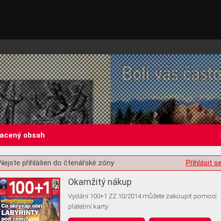
lacený obsah
Nejste přihlášen do čtenářské zóny
Přihlásit s
st o souhlas s ukládáním volitelných informací
Okamžitý nákup
Vydání 100+1 ZZ 10/2014 můžete zakoupit pomocí
platební karty