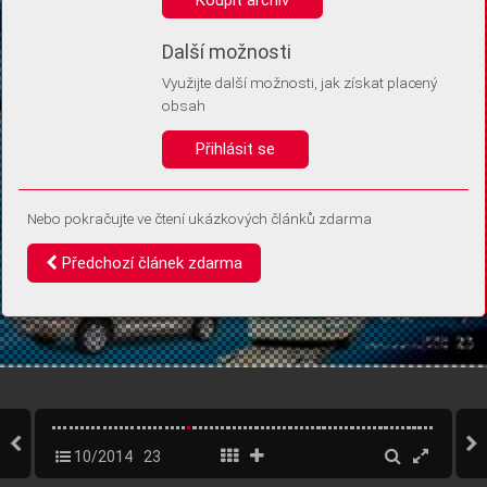
Díky němu příště poznáme, že se jedná o stejné zařízení, a
budeme tak moci přesněji vyhodnotit návštěvnost.
Identifikátor je zcela anonymní.
Další možnosti
Využijte další možnosti, jak získat placený
Vaše souhlasy a odmítnutí si ukládáme do vašeho zařízení, abychom se
obsah
vás už příště znovu neptali. Můžete je kdykoli později upravit ve Správě
cookies
Přihlásit se
Souhlasím
Odmítám
Nebo pokračujte ve čtení ukázkových článků zdarma
Předchozí článek zdarma
10/2014
23