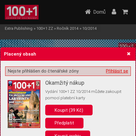
Domů
Extra Publishing
»
100+1 ZZ
»
Ročník 2014
»
10/2014
Placený obsah
Nejste přihlášen do čtenářské zóny
Přihlásit se
Žádost o souhlas s ukládáním volitelných informací
Okamžitý nákup
Vydání 100+1 ZZ 10/2014 můžete zakoupit
pomocí platební karty
Koupit (39 Kč)
Pro základní fungování webu nepotřebujeme ukládat žádné informace
(tzv. cookies apod.). Rádi bychom vás ale požádali o souhlas s
uložením volitelných informací:
Předplatit
Anonymní unikátní ID
Koupit archiv