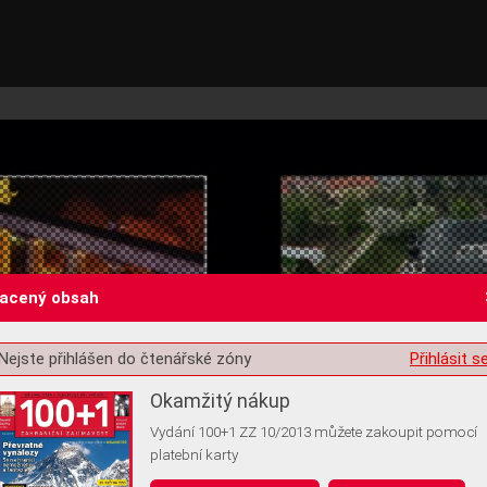
lacený obsah
Nejste přihlášen do čtenářské zóny
Přihlásit s
st o souhlas s ukládáním volitelných informací
Okamžitý nákup
Vydání 100+1 ZZ 10/2013 můžete zakoupit pomocí
platební karty