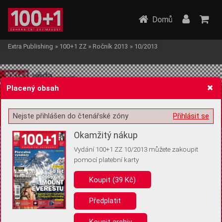
Domů
Extra Publishing
»
100+1 ZZ
»
Ročník 2013
»
10/2013
Placený obsah
Nejste přihlášen do čtenářské zóny
Přihlásit se
Žádost o souhlas s ukládáním volitelných informací
Okamžitý nákup
Vydání 100+1 ZZ 10/2013 můžete zakoupit
pomocí platební karty
Koupit (39 Kč)
Pro základní fungování webu nepotřebujeme ukládat žádné informace
(tzv. cookies apod.). Rádi bychom vás ale požádali o souhlas s
uložením volitelných informací:
Předplatit
Anonymní unikátní ID
Koupit archiv