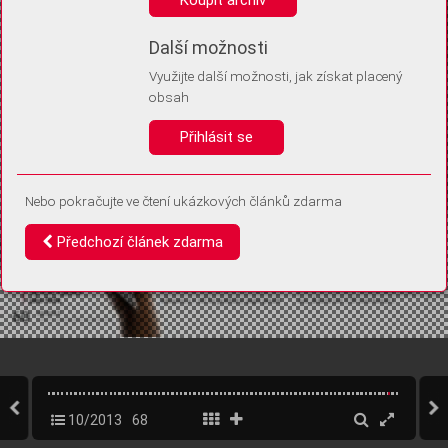
Díky němu příště poznáme, že se jedná o stejné zařízení, a
budeme tak moci přesněji vyhodnotit návštěvnost.
Identifikátor je zcela anonymní.
Další možnosti
Využijte další možnosti, jak získat placený
Vaše souhlasy a odmítnutí si ukládáme do vašeho zařízení, abychom se
obsah
vás už příště znovu neptali. Můžete je kdykoli později upravit ve Správě
cookies
Přihlásit se
Souhlasím
Odmítám
Nebo pokračujte ve čtení ukázkových článků zdarma
Předchozí článek zdarma
10/2013
68