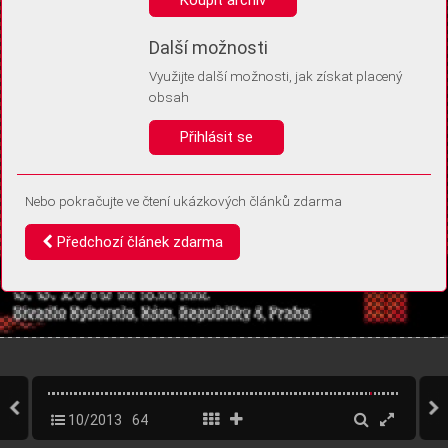
Díky němu příště poznáme, že se jedná o stejné zařízení, a
budeme tak moci přesněji vyhodnotit návštěvnost.
Identifikátor je zcela anonymní.
Další možnosti
Využijte další možnosti, jak získat placený
Vaše souhlasy a odmítnutí si ukládáme do vašeho zařízení, abychom se
obsah
vás už příště znovu neptali. Můžete je kdykoli později upravit ve Správě
cookies
Přihlásit se
Souhlasím
Odmítám
Nebo pokračujte ve čtení ukázkových článků zdarma
Předchozí článek zdarma
10/2013
64