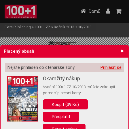
Domů
Extra Publishing
»
100+1 ZZ
»
Ročník 2013
»
10/2013
Placený obsah
Nejste přihlášen do čtenářské zóny
Přihlásit se
Žádost o souhlas s ukládáním volitelných informací
Okamžitý nákup
Vydání 100+1 ZZ 10/2013 můžete zakoupit
pomocí platební karty
Koupit (39 Kč)
Pro základní fungování webu nepotřebujeme ukládat žádné informace
(tzv. cookies apod.). Rádi bychom vás ale požádali o souhlas s
uložením volitelných informací:
Předplatit
Anonymní unikátní ID
Koupit archiv