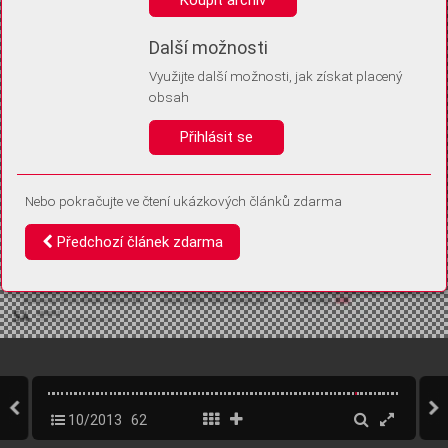
Díky němu příště poznáme, že se jedná o stejné zařízení, a
budeme tak moci přesněji vyhodnotit návštěvnost.
Identifikátor je zcela anonymní.
Další možnosti
Využijte další možnosti, jak získat placený
Vaše souhlasy a odmítnutí si ukládáme do vašeho zařízení, abychom se
obsah
vás už příště znovu neptali. Můžete je kdykoli později upravit ve Správě
cookies
Přihlásit se
Souhlasím
Odmítám
Nebo pokračujte ve čtení ukázkových článků zdarma
Předchozí článek zdarma
10/2013
62