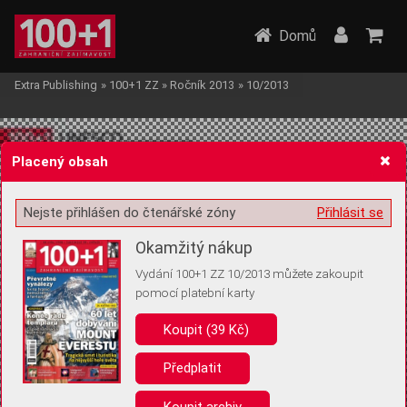
Domů
Extra Publishing
»
100+1 ZZ
»
Ročník 2013
»
10/2013
Placený obsah
Nejste přihlášen do čtenářské zóny
Přihlásit se
Žádost o souhlas s ukládáním volitelných informací
Okamžitý nákup
Vydání 100+1 ZZ 10/2013 můžete zakoupit
pomocí platební karty
Koupit (39 Kč)
Pro základní fungování webu nepotřebujeme ukládat žádné informace
(tzv. cookies apod.). Rádi bychom vás ale požádali o souhlas s
uložením volitelných informací:
Předplatit
Anonymní unikátní ID
Koupit archiv