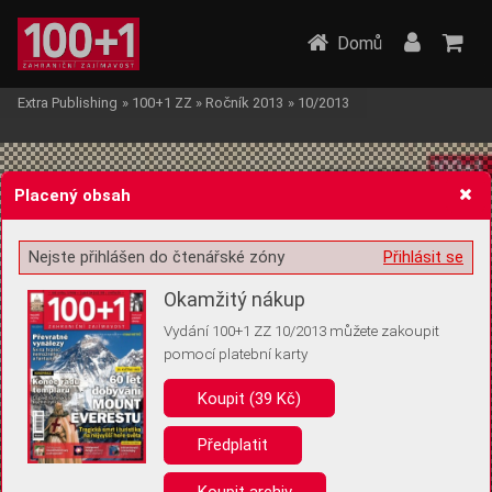
Domů
Extra Publishing
»
100+1 ZZ
»
Ročník 2013
»
10/2013
Placený obsah
Nejste přihlášen do čtenářské zóny
Přihlásit se
Žádost o souhlas s ukládáním volitelných informací
Okamžitý nákup
Vydání 100+1 ZZ 10/2013 můžete zakoupit
pomocí platební karty
Koupit (39 Kč)
Pro základní fungování webu nepotřebujeme ukládat žádné informace
(tzv. cookies apod.). Rádi bychom vás ale požádali o souhlas s
uložením volitelných informací:
Předplatit
Anonymní unikátní ID
Koupit archiv