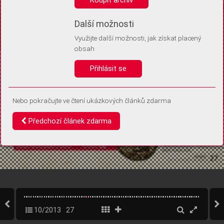
Díky němu příště poznáme, že se jedná o stejné zařízení, a
budeme tak moci přesněji vyhodnotit návštěvnost.
Identifikátor je zcela anonymní.
Další možnosti
Využijte další možnosti, jak získat placený
Vaše souhlasy a odmítnutí si ukládáme do vašeho zařízení, abychom se
obsah
vás už příště znovu neptali. Můžete je kdykoli později upravit ve Správě
cookies
Přihlásit se
Souhlasím
Odmítám
Nebo pokračujte ve čtení ukázkových článků zdarma
Předchozí článek zdarma
10/2013
27