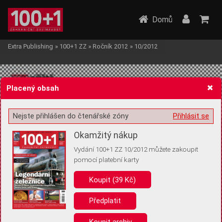
Domů
Extra Publishing
»
100+1 ZZ
»
Ročník 2012
»
10/2012
Placený obsah
Nejste přihlášen do čtenářské zóny
Přihlásit se
Žádost o souhlas s ukládáním volitelných informací
Okamžitý nákup
Vydání 100+1 ZZ 10/2012 můžete zakoupit
pomocí platební karty
Koupit (39 Kč)
Pro základní fungování webu nepotřebujeme ukládat žádné informace
(tzv. cookies apod.). Rádi bychom vás ale požádali o souhlas s
uložením volitelných informací:
Předplatit
Anonymní unikátní ID
Koupit archiv