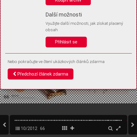
Díky němu příště poznáme, že se jedná o stejné zařízení, a
budeme tak moci přesněji vyhodnotit návštěvnost.
Identifikátor je zcela anonymní.
Další možnosti
Využijte další možnosti, jak získat placený
Vaše souhlasy a odmítnutí si ukládáme do vašeho zařízení, abychom se
obsah
vás už příště znovu neptali. Můžete je kdykoli později upravit ve Správě
cookies
Přihlásit se
Souhlasím
Odmítám
Nebo pokračujte ve čtení ukázkových článků zdarma
Předchozí článek zdarma
10/2012
66