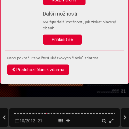
Díky němu příště poznáme, že se jedná o stejné zařízení, a
budeme tak moci přesněji vyhodnotit návštěvnost.
Identifikátor je zcela anonymní.
Další možnosti
Využijte další možnosti, jak získat placený
Vaše souhlasy a odmítnutí si ukládáme do vašeho zařízení, abychom se
obsah
vás už příště znovu neptali. Můžete je kdykoli později upravit ve Správě
cookies
Přihlásit se
Souhlasím
Odmítám
Nebo pokračujte ve čtení ukázkových článků zdarma
Předchozí článek zdarma
10/2012
21