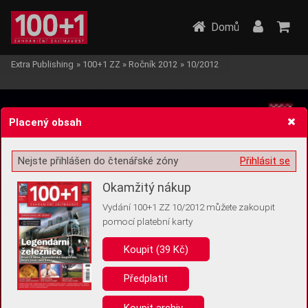
Domů
Extra Publishing
»
100+1 ZZ
»
Ročník 2012
»
10/2012
Placený obsah
Nejste přihlášen do čtenářské zóny
Přihlásit se
Žádost o souhlas s ukládáním volitelných informací
Okamžitý nákup
Vydání 100+1 ZZ 10/2012 můžete zakoupit
pomocí platební karty
Koupit (39 Kč)
Pro základní fungování webu nepotřebujeme ukládat žádné informace
(tzv. cookies apod.). Rádi bychom vás ale požádali o souhlas s
uložením volitelných informací:
Předplatit
Anonymní unikátní ID
Koupit archiv