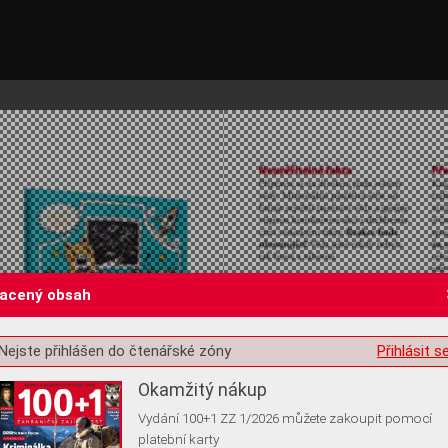
lacený obsah
st o souhlas s ukládáním volitelných informací
Nejste přihlášen do čtenářské zóny
Přihlásit s
Okamžitý nákup
Vydání 100+1 ZZ 1/2026 můžete zakoupit pomocí
platební karty