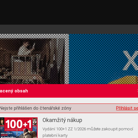
lacený obsah
st o souhlas s ukládáním volitelných informací
Nejste přihlášen do čtenářské zóny
Přihlásit s
Okamžitý nákup
Vydání 100+1 ZZ 1/2026 můžete zakoupit pomocí
platební karty