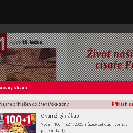
lacený obsah
st o souhlas s ukládáním volitelných informací
Nejste přihlášen do čtenářské zóny
Přihlásit s
Okamžitý nákup
Vydání 100+1 ZZ 1/2025 můžete zakoupit pomocí
platební karty