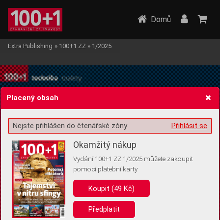
Domů
Extra Publishing
»
100+1 ZZ
»
1/2025
Placený obsah
Nejste přihlášen do čtenářské zóny
Přihlásit se
Žádost o souhlas s ukládáním volitelných informací
Okamžitý nákup
Vydání 100+1 ZZ 1/2025 můžete zakoupit
pomocí platební karty
Pro základní fungování webu nepotřebujeme ukládat žádné informace
(tzv. cookies apod.). Rádi bychom vás ale požádali o souhlas s
Koupit (49 Kč)
uložením volitelných informací:
Předplatit
Anonymní unikátní ID