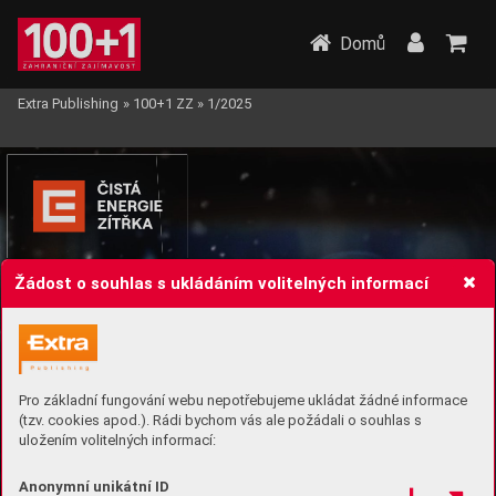
Domů
Extra Publishing
»
100+1 ZZ
»
1/2025
Žádost o souhlas s ukládáním volitelných informací
Pro základní fungování webu nepotřebujeme ukládat žádné informace
(tzv. cookies apod.). Rádi bychom vás ale požádali o souhlas s
uložením volitelných informací:
Anonymní unikátní ID