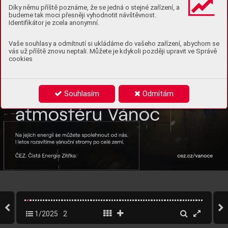
Díky němu příště poznáme, že se jedná o stejné zařízení, a
budeme tak moci přesněji vyhodnotit návštěvnost.
Identifikátor je zcela anonymní.
Vaše souhlasy a odmítnutí si ukládáme do vašeho zařízení, abychom se
vás už příště znovu neptali. Můžete je kdykoli později upravit ve Správě
cookies
Souhlasím
Odmítám
inz_CEZ_Vanoce2024_195x285_100+1ZZ.indd   1
20.11.2024   11:20
1/2025
2