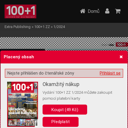
Domů
Extra Publishing
»
100+1 ZZ
»
1/2024
Placený obsah
Nejste přihlášen do čtenářské zóny
Přihlásit se
Žádost o souhlas s ukládáním volitelných informací
Okamžitý nákup
Vydání 100+1 ZZ 1/2024 můžete zakoupit
pomocí platební karty
Pro základní fungování webu nepotřebujeme ukládat žádné informace
(tzv. cookies apod.). Rádi bychom vás ale požádali o souhlas s
Koupit (49 Kč)
uložením volitelných informací:
Předplatit
Anonymní unikátní ID