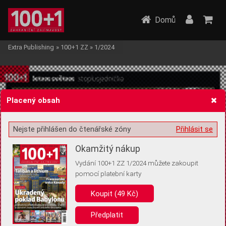
Domů
Extra Publishing
»
100+1 ZZ
»
1/2024
Placený obsah
Nejste přihlášen do čtenářské zóny
Přihlásit se
Žádost o souhlas s ukládáním volitelných informací
Okamžitý nákup
Vydání 100+1 ZZ 1/2024 můžete zakoupit
pomocí platební karty
Pro základní fungování webu nepotřebujeme ukládat žádné informace
(tzv. cookies apod.). Rádi bychom vás ale požádali o souhlas s
Koupit (49 Kč)
uložením volitelných informací:
Předplatit
Anonymní unikátní ID