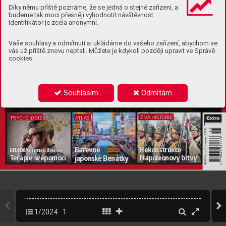
Díky němu příště poznáme, že se jedná o stejné zařízení, a
budeme tak moci přesněji vyhodnotit návštěvnost.
ST
ARO
VĚK
Identifikátor je zcela anonymní.
Ukr
aden
ý
Vaše souhlasy a odmítnutí si ukládáme do vašeho zařízení, abychom se
vás už příště znovu neptali. Můžete je kdykoli později upravit ve Správě
poklad Bab
ylonu
cookies
D
r
ama
tický
 příběh I
štařin
y
 br
án
y: S
ta
vba, kr
ádež
Souhlasím
Odmítám
a zázračné zno
vuzr
oz
ení antick
ého divu sv
ěta
ŽIV
Á
 HIST
ORIE 
PSY
CHOL
OGIE 
A
TLAS
€
49,90 Kč, na Slovensku: 2,39 
R
ek
onstruk
ce 
Bare
vné
Napoleono
vy
 bitvy
T
erapie s
vépomocí
japonsk
é Benátky
1/2024
1