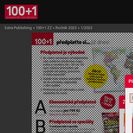
Extra Publishing
»
100+1 ZZ
»
Ročník 2023
»
1/2023
P
Žádo