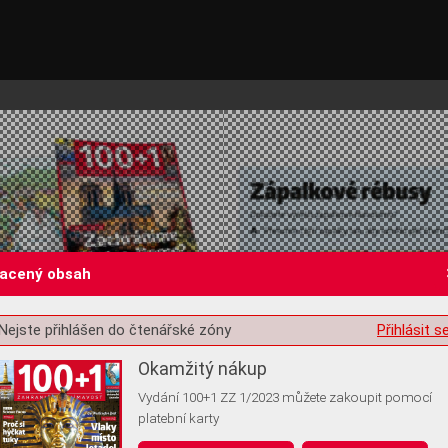
lacený obsah
Nejste přihlášen do čtenářské zóny
Přihlásit s
st o souhlas s ukládáním volitelných informací
Okamžitý nákup
Vydání 100+1 ZZ 1/2023 můžete zakoupit pomocí
platební karty