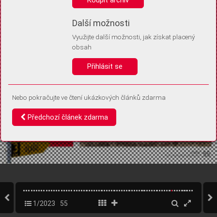
Díky němu příště poznáme, že se jedná o stejné zařízení, a
budeme tak moci přesněji vyhodnotit návštěvnost.
Identifikátor je zcela anonymní.
Další možnosti
Využijte další možnosti, jak získat placený
Vaše souhlasy a odmítnutí si ukládáme do vašeho zařízení, abychom se
obsah
vás už příště znovu neptali. Můžete je kdykoli později upravit ve Správě
cookies
Přihlásit se
Souhlasím
Odmítám
Nebo pokračujte ve čtení ukázkových článků zdarma
Předchozí článek zdarma
1/2023
55