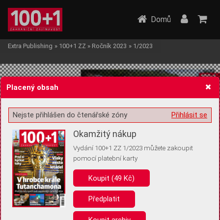
Domů
Extra Publishing
»
100+1 ZZ
»
Ročník 2023
»
1/2023
Placený obsah
Nejste přihlášen do čtenářské zóny
Přihlásit se
Žádost o souhlas s ukládáním volitelných informací
Okamžitý nákup
Vydání 100+1 ZZ 1/2023 můžete zakoupit
pomocí platební karty
Koupit (49 Kč)
Pro základní fungování webu nepotřebujeme ukládat žádné informace
(tzv. cookies apod.). Rádi bychom vás ale požádali o souhlas s
uložením volitelných informací:
Předplatit
Anonymní unikátní ID
Koupit archiv