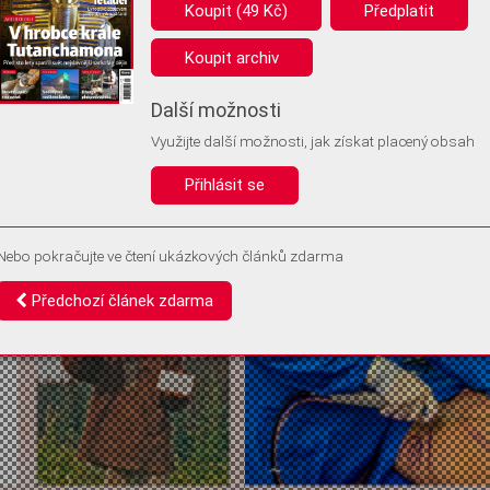
ákladní fungování webu nepotřebujeme ukládat žádné informace (tzv. cookie
Koupit (49 Kč)
Předplatit
). Rádi bychom vás ale požádali o souhlas s uložením volitelných informací:
Koupit archiv
ymní unikátní ID
němu příště poznáme, že se jedná o stejné zařízení, a budeme tak
Další možnosti
přesněji vyhodnotit návštěvnost. Identifikátor je zcela anonymní.
Využijte další možnosti, jak získat placený obsah
souhlasy a odmítnutí si ukládáme do vašeho zařízení, abychom se vás už příš
 neptali. Můžete je kdykoli později upravit ve Správě cookies
Přihlásit se
Souhlasím
Odmítám
Nebo pokračujte ve čtení ukázkových článků zdarma
Předchozí článek zdarma