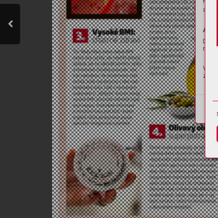
Pro z
apod.
Anon
Díky 
moci 
Vaše 
znovu