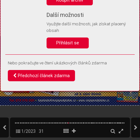
Díky němu příště poznáme, že se jedná o stejné zařízení, a
budeme tak moci přesněji vyhodnotit návštěvnost.
Identifikátor je zcela anonymní.
Další možnosti
Využijte další možnosti, jak získat placený
Vaše souhlasy a odmítnutí si ukládáme do vašeho zařízení, abychom se
obsah
vás už příště znovu neptali. Můžete je kdykoli později upravit ve Správě
cookies
Přihlásit se
Souhlasím
Odmítám
Nebo pokračujte ve čtení ukázkových článků zdarma
Předchozí článek zdarma
1/2023
31