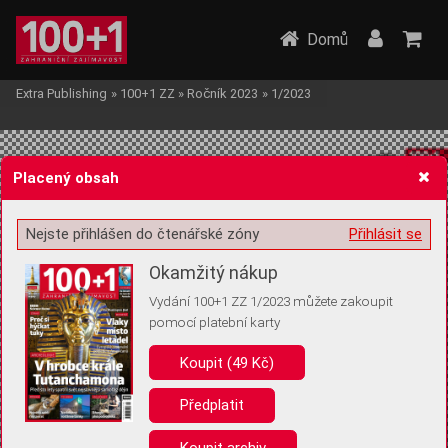
Domů
Extra Publishing
»
100+1 ZZ
»
Ročník 2023
»
1/2023
Placený obsah
Nejste přihlášen do čtenářské zóny
Přihlásit se
Žádost o souhlas s ukládáním volitelných informací
Okamžitý nákup
Vydání 100+1 ZZ 1/2023 můžete zakoupit
pomocí platební karty
Koupit (49 Kč)
Pro základní fungování webu nepotřebujeme ukládat žádné informace
(tzv. cookies apod.). Rádi bychom vás ale požádali o souhlas s
uložením volitelných informací:
Předplatit
Anonymní unikátní ID
Koupit archiv