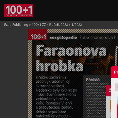
Extra Publishing
»
100+1 ZZ
»
Ročník 2023
»
1/2023
P
Žádo