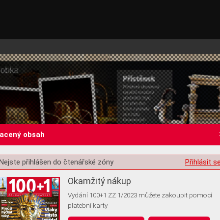
lacený obsah
Nejste přihlášen do čtenářské zóny
Přihlásit s
st o souhlas s ukládáním volitelných informací
Okamžitý nákup
Vydání 100+1 ZZ 1/2023 můžete zakoupit pomocí
platební karty