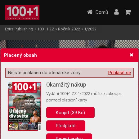
Domů
Extra Publishing
»
100+1 ZZ
»
Ročník 2022
»
1/2022
Placený obsah
Nejste přihlášen do čtenářské zóny
Přihlásit se
Žádost o souhlas s ukládáním volitelných informací
Okamžitý nákup
Vydání 100+1 ZZ 1/2022 můžete zakoupit
pomocí platební karty
Koupit (39 Kč)
Pro základní fungování webu nepotřebujeme ukládat žádné informace
(tzv. cookies apod.). Rádi bychom vás ale požádali o souhlas s
uložením volitelných informací:
Předplatit
Anonymní unikátní ID
Koupit archiv