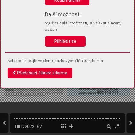
Díky němu příště poznáme, že se jedná o stejné zařízení, a
budeme tak moci přesněji vyhodnotit návštěvnost.
Identifikátor je zcela anonymní.
Další možnosti
Využijte další možnosti, jak získat placený
Vaše souhlasy a odmítnutí si ukládáme do vašeho zařízení, abychom se
obsah
vás už příště znovu neptali. Můžete je kdykoli později upravit ve Správě
cookies
Přihlásit se
Souhlasím
Odmítám
Nebo pokračujte ve čtení ukázkových článků zdarma
Předchozí článek zdarma
1/2022
67