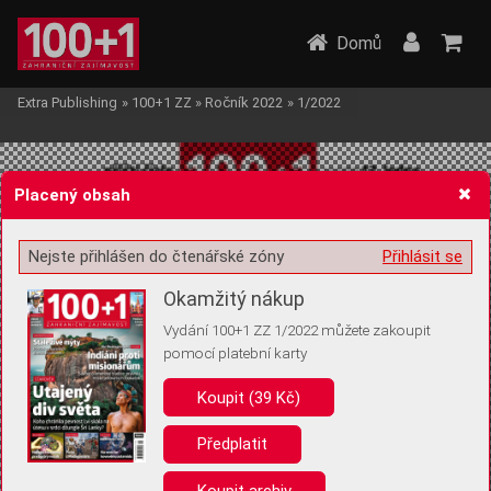
Domů
Extra Publishing
»
100+1 ZZ
»
Ročník 2022
»
1/2022
Placený obsah
Nejste přihlášen do čtenářské zóny
Přihlásit se
Žádost o souhlas s ukládáním volitelných informací
Okamžitý nákup
Vydání 100+1 ZZ 1/2022 můžete zakoupit
pomocí platební karty
Koupit (39 Kč)
Pro základní fungování webu nepotřebujeme ukládat žádné informace
(tzv. cookies apod.). Rádi bychom vás ale požádali o souhlas s
uložením volitelných informací:
Předplatit
Anonymní unikátní ID
Koupit archiv