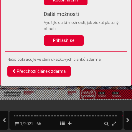
Díky němu příště poznáme, že se jedná o stejné zařízení, a
budeme tak moci přesněji vyhodnotit návštěvnost.
Identifikátor je zcela anonymní.
Další možnosti
Využijte další možnosti, jak získat placený
Vaše souhlasy a odmítnutí si ukládáme do vašeho zařízení, abychom se
obsah
vás už příště znovu neptali. Můžete je kdykoli později upravit ve Správě
cookies
Přihlásit se
Souhlasím
Odmítám
Nebo pokračujte ve čtení ukázkových článků zdarma
Předchozí článek zdarma
1/2022
66