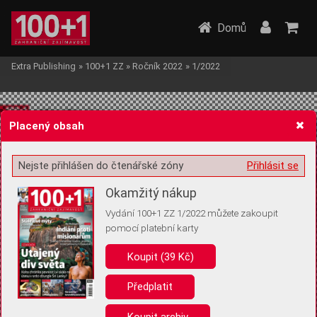
Domů
Extra Publishing
»
100+1 ZZ
»
Ročník 2022
»
1/2022
Placený obsah
Nejste přihlášen do čtenářské zóny
Přihlásit se
Žádost o souhlas s ukládáním volitelných informací
Okamžitý nákup
Vydání 100+1 ZZ 1/2022 můžete zakoupit
pomocí platební karty
Koupit (39 Kč)
Pro základní fungování webu nepotřebujeme ukládat žádné informace
(tzv. cookies apod.). Rádi bychom vás ale požádali o souhlas s
uložením volitelných informací:
Předplatit
Anonymní unikátní ID
Koupit archiv