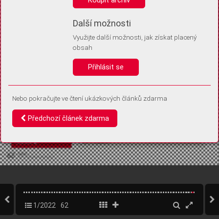
Díky němu příště poznáme, že se jedná o stejné zařízení, a
budeme tak moci přesněji vyhodnotit návštěvnost.
Identifikátor je zcela anonymní.
Další možnosti
Využijte další možnosti, jak získat placený
Vaše souhlasy a odmítnutí si ukládáme do vašeho zařízení, abychom se
obsah
vás už příště znovu neptali. Můžete je kdykoli později upravit ve Správě
cookies
Přihlásit se
Souhlasím
Odmítám
Nebo pokračujte ve čtení ukázkových článků zdarma
Předchozí článek zdarma
1/2022
62