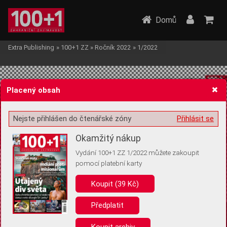
Domů
Extra Publishing
»
100+1 ZZ
»
Ročník 2022
»
1/2022
Placený obsah
Nejste přihlášen do čtenářské zóny
Přihlásit se
Žádost o souhlas s ukládáním volitelných informací
Okamžitý nákup
Vydání 100+1 ZZ 1/2022 můžete zakoupit
pomocí platební karty
Koupit (39 Kč)
Pro základní fungování webu nepotřebujeme ukládat žádné informace
(tzv. cookies apod.). Rádi bychom vás ale požádali o souhlas s
uložením volitelných informací:
Předplatit
Anonymní unikátní ID
Koupit archiv