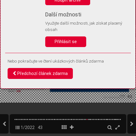
Díky němu příště poznáme, že se jedná o stejné zařízení, a
budeme tak moci přesněji vyhodnotit návštěvnost.
Identifikátor je zcela anonymní.
Další možnosti
Využijte další možnosti, jak získat placený
Vaše souhlasy a odmítnutí si ukládáme do vašeho zařízení, abychom se
obsah
vás už příště znovu neptali. Můžete je kdykoli později upravit ve Správě
cookies
Přihlásit se
Souhlasím
Odmítám
Nebo pokračujte ve čtení ukázkových článků zdarma
Předchozí článek zdarma
1/2022
43