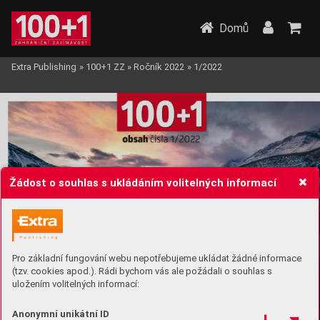
Domů
Extra Publishing
»
100+1 ZZ
»
Ročník 2022
»
1/2022
Žádost o souhlas s ukládáním volitelných informací
Pro základní fungování webu nepotřebujeme ukládat žádné informace
(tzv. cookies apod.). Rádi bychom vás ale požádali o souhlas s
uložením volitelných informací:
Anonymní unikátní ID