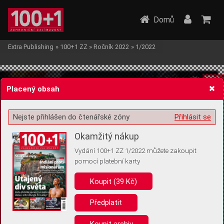
Domů
Extra Publishing
»
100+1 ZZ
»
Ročník 2022
»
1/2022
Placený obsah
Nejste přihlášen do čtenářské zóny
Přihlásit se
Žádost o souhlas s ukládáním volitelných informací
Okamžitý nákup
Vydání 100+1 ZZ 1/2022 můžete zakoupit
pomocí platební karty
Koupit (39 Kč)
Pro základní fungování webu nepotřebujeme ukládat žádné informace
(tzv. cookies apod.). Rádi bychom vás ale požádali o souhlas s
uložením volitelných informací:
Předplatit
Anonymní unikátní ID
Koupit archiv