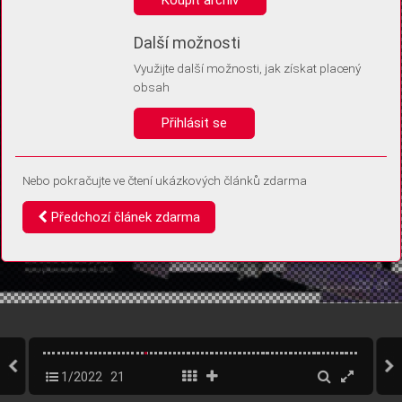
Díky němu příště poznáme, že se jedná o stejné zařízení, a
budeme tak moci přesněji vyhodnotit návštěvnost.
Identifikátor je zcela anonymní.
Další možnosti
Využijte další možnosti, jak získat placený
Vaše souhlasy a odmítnutí si ukládáme do vašeho zařízení, abychom se
obsah
vás už příště znovu neptali. Můžete je kdykoli později upravit ve Správě
cookies
Přihlásit se
Souhlasím
Odmítám
Nebo pokračujte ve čtení ukázkových článků zdarma
Předchozí článek zdarma
1/2022
21