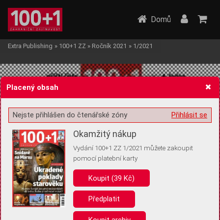
Domů
Extra Publishing
»
100+1 ZZ
»
Ročník 2021
»
1/2021
Placený obsah
Nejste přihlášen do čtenářské zóny
Přihlásit se
Žádost o souhlas s ukládáním volitelných informací
Okamžitý nákup
Vydání 100+1 ZZ 1/2021 můžete zakoupit
pomocí platební karty
Koupit (39 Kč)
Pro základní fungování webu nepotřebujeme ukládat žádné informace
(tzv. cookies apod.). Rádi bychom vás ale požádali o souhlas s
uložením volitelných informací:
Předplatit
Anonymní unikátní ID
Koupit archiv