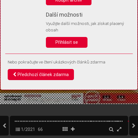
Díky němu příště poznáme, že se jedná o stejné zařízení, a
budeme tak moci přesněji vyhodnotit návštěvnost.
Identifikátor je zcela anonymní.
Další možnosti
Využijte další možnosti, jak získat placený
Vaše souhlasy a odmítnutí si ukládáme do vašeho zařízení, abychom se
obsah
vás už příště znovu neptali. Můžete je kdykoli později upravit ve Správě
cookies
Přihlásit se
Souhlasím
Odmítám
Nebo pokračujte ve čtení ukázkových článků zdarma
Předchozí článek zdarma
1/2021
66