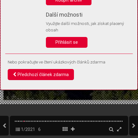
Díky němu příště poznáme, že se jedná o stejné zařízení, a
budeme tak moci přesněji vyhodnotit návštěvnost.
Identifikátor je zcela anonymní.
Další možnosti
Využijte další možnosti, jak získat placený
Vaše souhlasy a odmítnutí si ukládáme do vašeho zařízení, abychom se
obsah
vás už příště znovu neptali. Můžete je kdykoli později upravit ve Správě
cookies
Přihlásit se
Souhlasím
Odmítám
Nebo pokračujte ve čtení ukázkových článků zdarma
Předchozí článek zdarma
1/2021
6