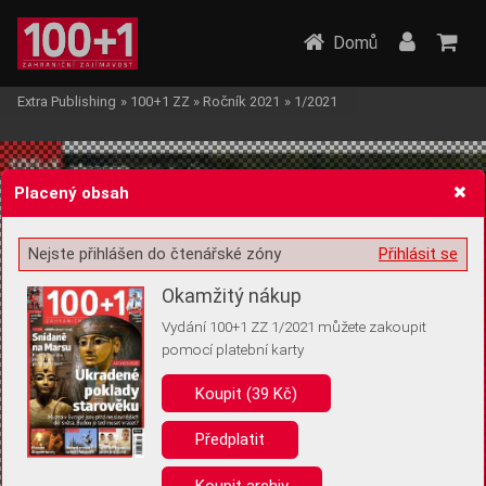
Domů
Extra Publishing
»
100+1 ZZ
»
Ročník 2021
»
1/2021
Placený obsah
Nejste přihlášen do čtenářské zóny
Přihlásit se
Žádost o souhlas s ukládáním volitelných informací
Okamžitý nákup
Vydání 100+1 ZZ 1/2021 můžete zakoupit
pomocí platební karty
Koupit (39 Kč)
Pro základní fungování webu nepotřebujeme ukládat žádné informace
(tzv. cookies apod.). Rádi bychom vás ale požádali o souhlas s
uložením volitelných informací:
Předplatit
Anonymní unikátní ID
Koupit archiv