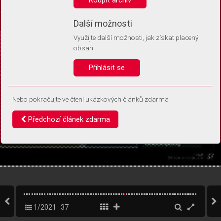
Díky němu příště poznáme, že se jedná o stejné zařízení, a
budeme tak moci přesněji vyhodnotit návštěvnost.
Identifikátor je zcela anonymní.
Další možnosti
Využijte další možnosti, jak získat placený
Vaše souhlasy a odmítnutí si ukládáme do vašeho zařízení, abychom se
obsah
vás už příště znovu neptali. Můžete je kdykoli později upravit ve Správě
cookies
Přihlásit se
Souhlasím
Odmítám
Nebo pokračujte ve čtení ukázkových článků zdarma
Předchozí článek zdarma
1/2021
37