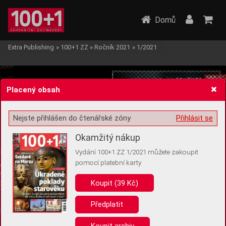
Domů
Extra Publishing
»
100+1 ZZ
»
Ročník 2021
»
1/2021
Placený obsah
Nejste přihlášen do čtenářské zóny
Přihlásit se
Žádost o souhlas s ukládáním volitelných informací
Okamžitý nákup
Vydání 100+1 ZZ 1/2021 můžete zakoupit
pomocí platební karty
Koupit (39 Kč)
Pro základní fungování webu nepotřebujeme ukládat žádné informace
(tzv. cookies apod.). Rádi bychom vás ale požádali o souhlas s
uložením volitelných informací:
Předplatit
Anonymní unikátní ID
Koupit archiv