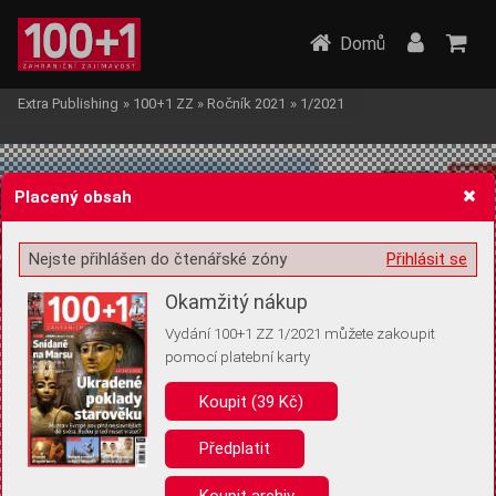
Domů
Extra Publishing
»
100+1 ZZ
»
Ročník 2021
»
1/2021
Placený obsah
Nejste přihlášen do čtenářské zóny
Přihlásit se
Žádost o souhlas s ukládáním volitelných informací
Okamžitý nákup
Vydání 100+1 ZZ 1/2021 můžete zakoupit
pomocí platební karty
Koupit (39 Kč)
Pro základní fungování webu nepotřebujeme ukládat žádné informace
(tzv. cookies apod.). Rádi bychom vás ale požádali o souhlas s
uložením volitelných informací:
Předplatit
Anonymní unikátní ID
Koupit archiv