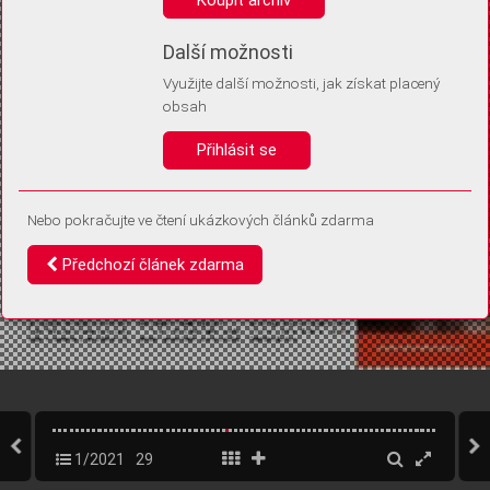
Díky němu příště poznáme, že se jedná o stejné zařízení, a
budeme tak moci přesněji vyhodnotit návštěvnost.
Identifikátor je zcela anonymní.
Další možnosti
Využijte další možnosti, jak získat placený
Vaše souhlasy a odmítnutí si ukládáme do vašeho zařízení, abychom se
obsah
vás už příště znovu neptali. Můžete je kdykoli později upravit ve Správě
cookies
Přihlásit se
Souhlasím
Odmítám
Nebo pokračujte ve čtení ukázkových článků zdarma
Předchozí článek zdarma
1/2021
29