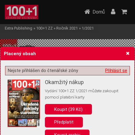
Domů
Extra Publishing
»
100+1 ZZ
»
Ročník 2021
»
1/2021
Placený obsah
Nejste přihlášen do čtenářské zóny
Přihlásit se
Žádost o souhlas s ukládáním volitelných informací
Okamžitý nákup
Vydání 100+1 ZZ 1/2021 můžete zakoupit
pomocí platební karty
Koupit (39 Kč)
Pro základní fungování webu nepotřebujeme ukládat žádné informace
(tzv. cookies apod.). Rádi bychom vás ale požádali o souhlas s
uložením volitelných informací:
Předplatit
Anonymní unikátní ID
Koupit archiv