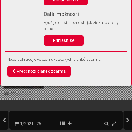
Díky němu příště poznáme, že se jedná o stejné zařízení, a
budeme tak moci přesněji vyhodnotit návštěvnost.
Identifikátor je zcela anonymní.
Další možnosti
Využijte další možnosti, jak získat placený
Vaše souhlasy a odmítnutí si ukládáme do vašeho zařízení, abychom se
obsah
vás už příště znovu neptali. Můžete je kdykoli později upravit ve Správě
cookies
Přihlásit se
Souhlasím
Odmítám
Nebo pokračujte ve čtení ukázkových článků zdarma
Předchozí článek zdarma
1/2021
26